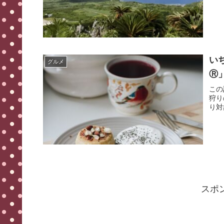
い
グルメ
Ⓡ
この
狩り
り対
スポ