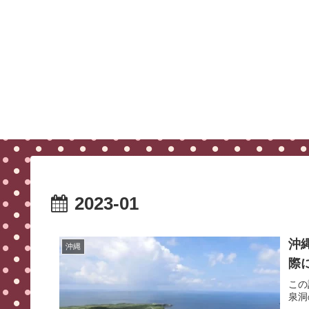
2023-01
沖
沖縄
際
この
泉洞