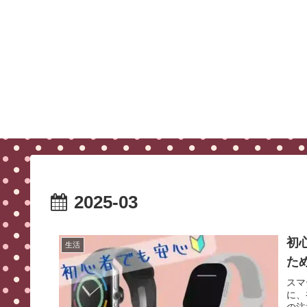
2025-03
初
生活
た
スマ
に、
の注