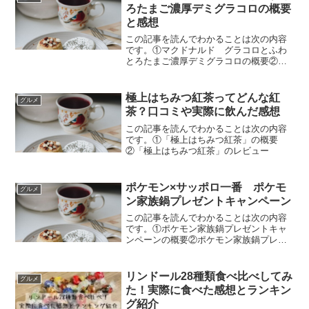
ろたまご濃厚デミグラコロの概要
と感想
この記事を読んでわかることは次の内容
です。①マクドナルド グラコロとふわ
とろたまご濃厚デミグラコロの概要②マ
クドナルド グラコロの実食感想
極上はちみつ紅茶ってどんな紅
グルメ
茶？口コミや実際に飲んだ感想
この記事を読んでわかることは次の内容
です。①「極上はちみつ紅茶」の概要
②「極上はちみつ紅茶」のレビュー
ポケモン×サッポロ一番 ポケモ
グルメ
ン家族鍋プレゼントキャンペーン
この記事を読んでわかることは次の内容
です。①ポケモン家族鍋プレゼントキャ
ンペーンの概要②ポケモン家族鍋プレゼ
ントキャンペーン対象商品③ポケモン家
族鍋プレゼントキャンペーン応募方法
リンドール28種類食べ比べしてみ
グルメ
た！実際に食べた感想とランキン
グ紹介