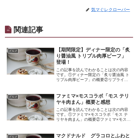
気マぐレクローバー
関連記事
【期間限定】ディナー限定の「炙
グルメ
り醤油風 トリプル肉厚ビーフ」
登場！
この記事を読んでわかることは次の内容
です。①ディナー限定の「炙り醤油風 ト
リプル肉厚ビーフ」の概要②リプライし
て当てよう！「#サムライマック肉の頂上
決戦」キャンペーン
ファミマ×モスコラボ「モス テリ
グルメ
ヤキ肉まん」概要と感想
この記事を読んでわかることは次の内容
です。①ファミマ×モスコラボ「モス テ
リヤキ肉まん」の概要②ファミマ×モスコ
ラボ「モス テリヤキ肉まん」の実食感想
マクドナルド グラコロとふわと
グルメ