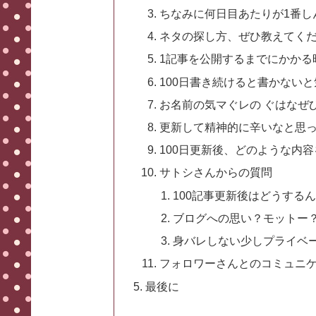
ちなみに何日目あたりが1番し
ネタの探し方、ぜひ教えてく
1記事を公開するまでにかかる時
100日書き続けると書かない
お名前の気マぐレの ぐはなぜ
更新して精神的に辛いなと思
100日更新後、どのような内
サトシさんからの質問
100記事更新後はどうする
ブログへの思い？モットー
身バレしない少しプライベ
フォロワーさんとのコミュニ
最後に