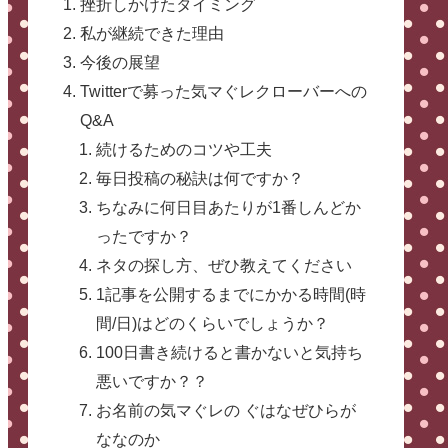
挫折しかけたタイミング
私が継続できた理由
今後の展望
Twitterで募った気マぐレクローバーへの
Q&A
続けるためのコツや工夫
毎日投稿の秘訣は何ですか？
ちなみに何日目あたりが1番しんどか
ったですか？
ネタの探し方、ぜひ教えてください
1記事を公開するまでにかかる時間(時
間/日)はどのくらいでしょうか？
100日書き続けると書かないと気持ち
悪いですか？？
お名前の気マぐレの ぐはなぜひらが
ななのか