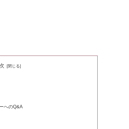
次
バーへのQ&A