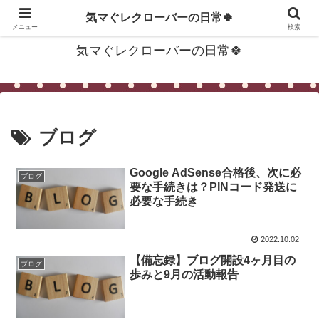
〜生活に役立つ便利な情報をあなたの心へお届けします〜
気マぐレクローバーの日常🍀
メニュー
検索
気マぐレクローバーの日常🍀
ブログ
Google AdSense合格後、次に必
ブログ
要な手続きは？PINコード発送に
必要な手続き
2022.10.02
【備忘録】ブログ開設4ヶ月目の
ブログ
歩みと9月の活動報告