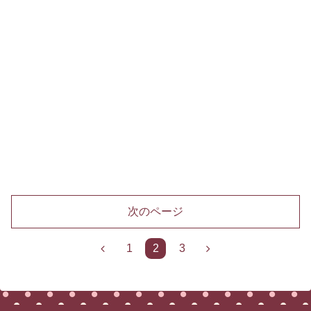
次のページ
前
次
1
2
3
へ
へ