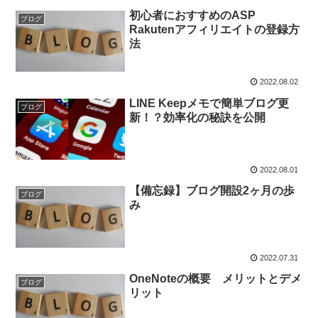
初心者におすすめのASP
ブログ
Rakutenアフィリエイトの登録方
法
2022.08.02
LINE Keepメモで簡単ブログ更
ブログ
新！？効率化の秘訣を公開
2022.08.01
【備忘録】ブログ開設2ヶ月の歩
ブログ
み
2022.07.31
OneNoteの概要 メリットとデメ
ブログ
リット