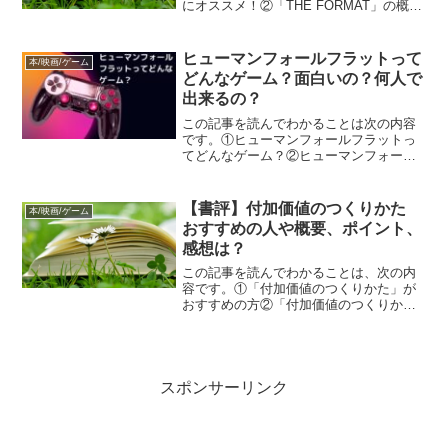
にオススメ！②「THE FORMAT」の概要
(著者のプロフィール、内容紹介、目
次)③「THE FORMAT」 おすすめポイ
ント④「THE FORMAT」 レビュー
ヒューマンフォールフラットって
本/映画/ゲーム
どんなゲーム？面白いの？何人で
出来るの？
この記事を読んでわかることは次の内容
です。①ヒューマンフォールフラットっ
てどんなゲーム？②ヒューマンフォール
フラットって面白いの？③ヒューマンフ
ォールフラットって何人で出来るの？お
まけ：実際のプレイ動画
【書評】付加価値のつくりかた
本/映画/ゲーム
おすすめの人や概要、ポイント、
感想は？
この記事を読んでわかることは、次の内
容です。①「付加価値のつくりかた」が
おすすめの方②「付加価値のつくりか
た」の概要(著者のプロフィール、内容紹
介、目次)③「付加価値のつくりかた」
おすすめポイント④「付加価値のつくり
かた」 レビュー
スポンサーリンク