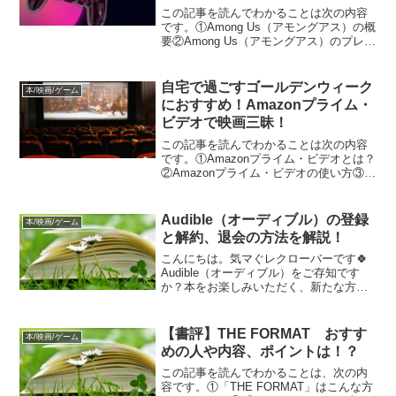
た感想
この記事を読んでわかることは次の内容
です。①Among Us（アモングアス）の概
要②Among Us（アモングアス）のプレイ
人数③Among Us（アモングアス）のルー
ル④Among Us（アモングアス）の感想
自宅で過ごすゴールデンウィーク
本/映画/ゲーム
におすすめ！Amazonプライム・
ビデオで映画三昧！
この記事を読んでわかることは次の内容
です。①Amazonプライム・ビデオとは？
②Amazonプライム・ビデオの使い方③オ
ンラインで映画鑑賞する際の注意点④お
すすめの映画 Prime会員特典内トップ
10（日本）
Audible（オーディブル）の登録
本/映画/ゲーム
と解約、退会の方法を解説！
こんにちは。気マぐレクローバーです🍀
Audible（オーディブル）をご存知です
か？本をお楽しみいただく、新たな方法
なのです。Audibleは、文字が音に変わ
り、読む読書ではなく、聞く読書となる
のが特長です。そのため、文字を読むの
【書評】THE FORMAT おすす
本/映画/ゲーム
が苦手といっ...
めの人や内容、ポイントは！？
この記事を読んでわかることは、次の内
容です。①「THE FORMAT」はこんな方