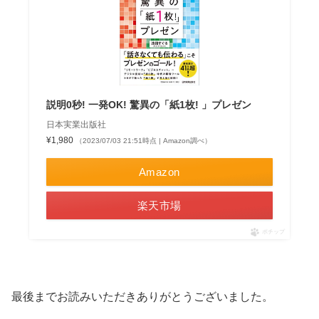
説明0秒! 一発OK! 驚異の「紙1枚! 」プレゼン
日本実業出版社
¥1,980
（2023/07/03 21:51時点 | Amazon調べ）
Amazon
楽天市場
ポチップ
最後までお読みいただきありがとうございました。