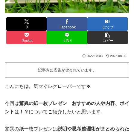
X
Facebook
はてブ
Pocket
LINE
コピー
2022.08.03
2023.08.06
記事内に広告が含まれています。
こんにちは。気マぐレクローバーです🍀
今回は
驚異の紙一枚プレゼン おすすめの人や内容、ポイ
ントは！？
についてご紹介したいと思います。
驚異の紙一枚プレゼンは
説明や思考整理術がまとめられた