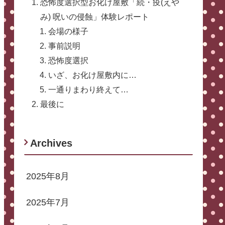
恐怖度選択型お化け屋敷「続・疫(えや
み) 呪いの侵蝕」体験レポート
会場の様子
事前説明
恐怖度選択
いざ、お化け屋敷内に…
一通りまわり終えて…
最後に
Archives
2025年8月
2025年7月